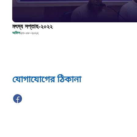
মৎস্য সপ্তাহ-২০২২
অফিস
২৩-০৮-২০২২
যোগাযোগের ঠিকানা