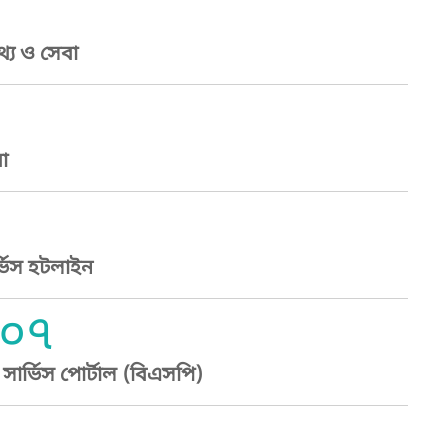
্য ও সেবা
া
্ভিস হটলাইন
০৭
ার্ভিস পোর্টাল (বিএসপি)