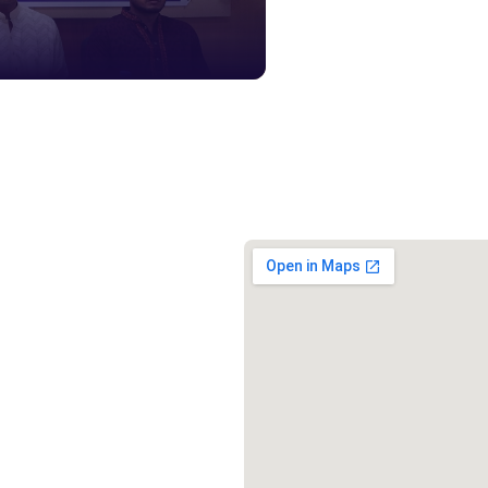
স্মার্ট ভূমি
১০৯
শিশু সহায
১৬১
বাংলাদেশ ক
০১৯
মাদকদ্রব্য 
১৬১
জরুরী অভ্