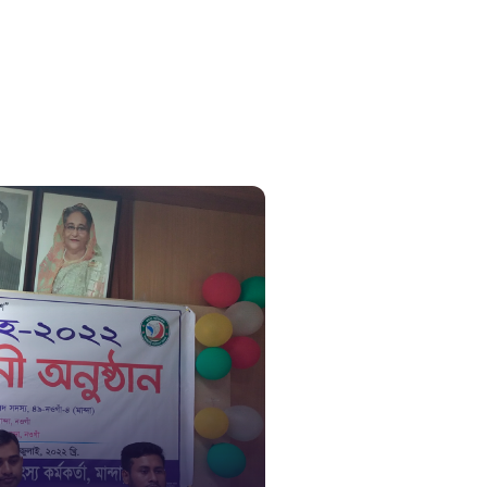
সুপ্রীম কোর
১০৯
নারী ও শিশ
১০৬
দুদক
১০২
দুর্যোগের 
১৬১