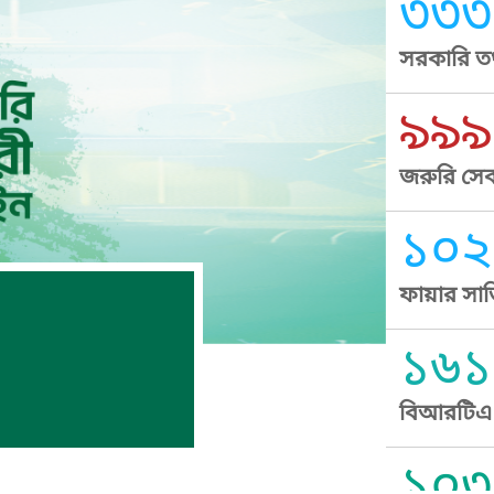
৩৩৩
সরকারি তথ
৯৯৯
জরুরি সেব
১০২
ফায়ার সার
১৬১
বিআরটিএ স
১০৩