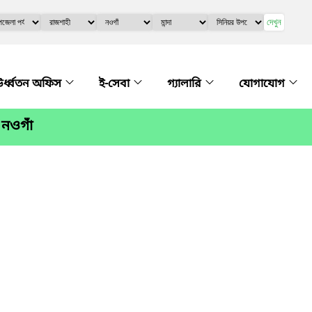
দেখুন
র্ধ্বতন অফিস
ই-সেবা
গ্যালারি
যোগাযোগ
 নওগাঁ