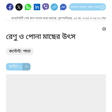
আপনার মতামত প্রদান করুন
কনটেন্টটি শেষ হাল-নাগাদ করা হয়েছে: বৃহস্পতিবার, ১৫ মে, ২০২৫ এ ০৫:০২ PM
রেণু ও পোনা মাছের উৎস
কন্টেন্ট: পাতা
ফাইল ১